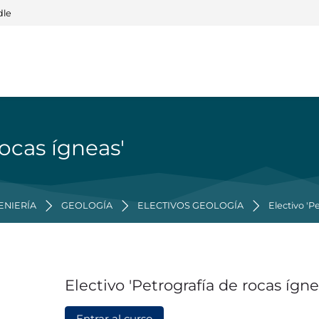
dle
rocas ígneas'
ENIERÍA
GEOLOGÍA
ELECTIVOS GEOLOGÍA
Electivo 'P
Electivo 'Petrografía de rocas ígne
Entrar al curso