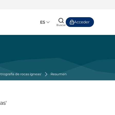
Acceder
ES
Buscar
etrografía de rocas ígneas'
Resumen
as'