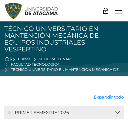
Skip to navigation
Skip to login form
Salta al contenido principal
Skip to accessibility options
Skip to footer
Skip accessibility options
M
Acceder
TÉCNICO UNIVERSITARIO EN
MANTENCIÓN MECÁNICA DE
EQUIPOS INDUSTRIALES
VESPERTINO
Página Principal
Cursos
SEDE VALLENAR
FACULTAD TECNOLÓGICA
TÉCNICO UNIVERSITARIO EN MANTENCIÓN MECÁNICA DE EQUIPOS INDUSTRIALES VESPERTINO
Expandir todo
PRIMER SEMESTRE 2026