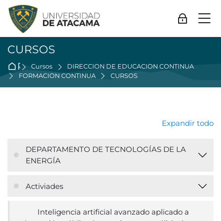
Skip to navigation
Skip to login form
Salta al contenido principal
Skip to accessibility options
Skip to footer
Skip accessibility options
M
Acceder
CURSOS
Página Principal
Cursos
DIRECCION DE EDUCACIÓN CONTINUA
FORMACIÓN CONTINUA
CURSOS
Expandir todo
DEPARTAMENTO DE TECNOLOGÍAS DE LA
ENERGÍA
Activiades
Inteligencia artificial avanzado aplicado a