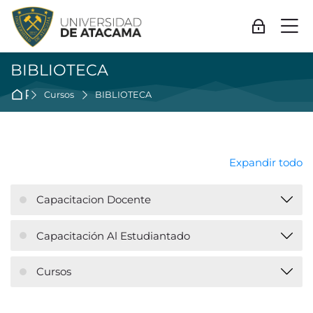
Skip to navigation
Skip to login form
Salta al contenido principal
Skip to accessibility options
Skip to footer
Skip accessibility options
M
Acceder
BIBLIOTECA
Página Principal
Cursos
BIBLIOTECA
Expandir todo
Capacitacion Docente
Capacitación Al Estudiantado
Cursos