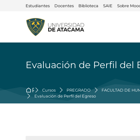
Skip to navigation
Skip to search form
Skip to login form
Salta al contenido principal
Skip to accessibility options
Skip to footer
Skip accessibility options
Estudiantes
Docentes
Biblioteca
SAIE
Sobre Moo
Evaluación de Perfil del
Página Principal
Cursos
PREGRADO
FACULTAD DE HU
Evaluación de Perfil del Egreso