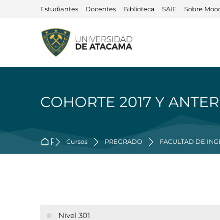
Skip to navigation
Skip to search form
Skip to login form
Salta al contenido principal
Skip to accessibility options
Skip to footer
Skip accessibility options
Estudiantes
Docentes
Biblioteca
SAIE
Sobre Moo
COHORTE 2017 Y ANTER
Página Principal
Cursos
PREGRADO
FACULTAD DE ING
Nivel 301