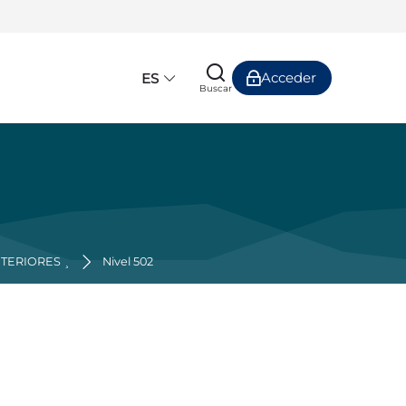
Acceder
ES
Buscar
NTERIORES ¸
Nivel 502