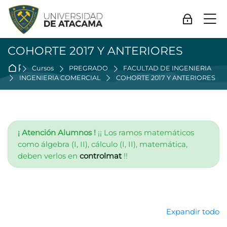
Skip to navigation
Skip to login form
Salta al contenido principal
Skip to accessibility options
Skip to footer
Skip accessibility options
M
Acceder
COHORTE 2017 Y ANTERIORES
Página Principal
Cursos
PREGRADO
FACULTAD DE INGENIERÍA
INGENIERÍA COMERCIAL
COHORTE 2017 Y ANTERIORES
¡ Atención Alumnos !
¡¡ Los ramos matemáticos
como álgebra (I, II), cálculo (I, II), matemática,
deben verlos en
controlmat
!!
Expandir todo