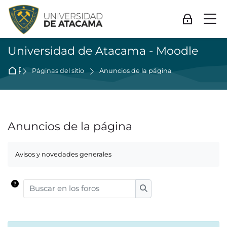
Skip to navigation
Skip to login form
Salta al contenido principal
Skip to accessibility options
Skip to footer
Skip accessibility options
M
Acceder
Universidad de Atacama - Moodle
Página Principal
Páginas del sitio
Anuncios de la página
Anuncios de la página
Requisitos de finalización
Avisos y novedades generales
Buscar en los foros
Buscar en los foros