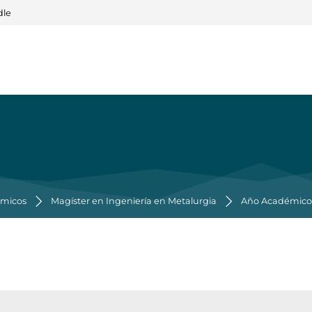
dle
émicos
Magíster en Ingeniería en Metalurgia
Año Académico