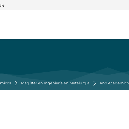
dle
émicos
Magíster en Ingeniería en Metalurgia
Año Académico